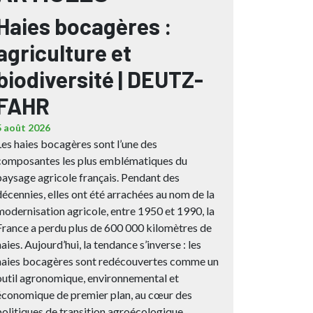
Haies bocagères :
agriculture et
biodiversité | DEUTZ-
FAHR
5 août 2026
Les haies bocagères sont l’une des
composantes les plus emblématiques du
paysage agricole français. Pendant des
décennies, elles ont été arrachées au nom de la
modernisation agricole, entre 1950 et 1990, la
France a perdu plus de 600 000 kilomètres de
haies. Aujourd’hui, la tendance s’inverse : les
haies bocagères sont redécouvertes comme un
outil agronomique, environnemental et
économique de premier plan, au cœur des
politiques de transition agroécologique.