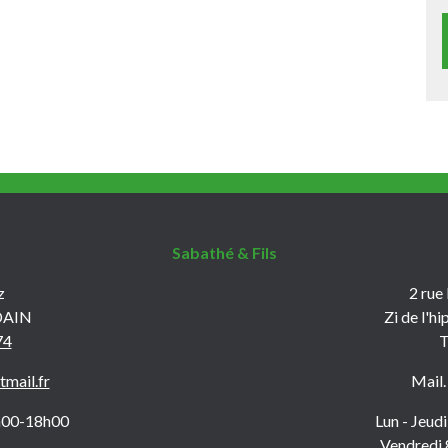
Sabathé & Fils
z
2 rue
DAIN
Zi de l'
74
T
mail.fr
Mail
h00-18h00
Lun - Jeu
Vendredi