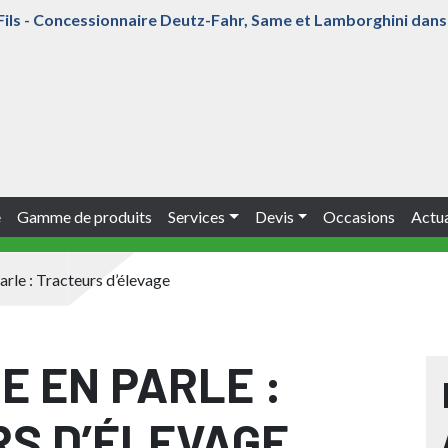
ils - Concessionnaire Deutz-Fahr, Same et Lamborghini dans 
e
Gamme de produits
Services
Devis
Occasions
Actua
arle : Tracteurs d’élevage
E EN PARLE :
S D’ÉLEVAGE